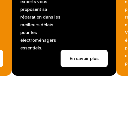
experts vous
n
proposent sa
p
réparation dans les
r
meilleurs délais
n
pour les
V
électroménagers
é
essentiels.
p
c
En savoir plus
p