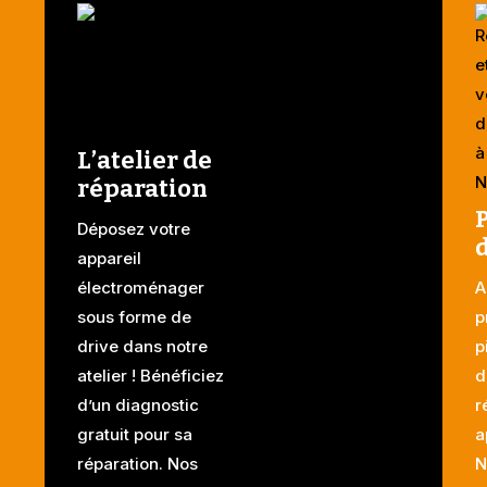
L’atelier de
réparation
Déposez votre
appareil
électroménager
A
sous forme de
p
drive dans notre
p
atelier ! Bénéficiez
d
d’un diagnostic
r
gratuit pour sa
a
réparation. Nos
N