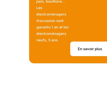
pain, bouilloire…
Les
électroménagers
d’occasion sont
garantis 1 an et les
électroménagers
neufs, 5 ans.
En savoir plus