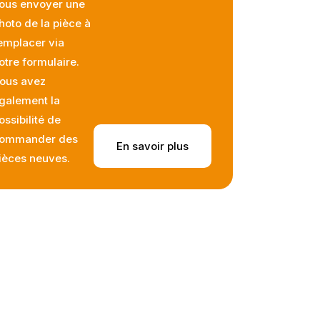
ous envoyer une
hoto de la pièce à
emplacer via
otre formulaire.
ous avez
galement la
ossibilité de
ommander des
En savoir plus
ièces neuves.