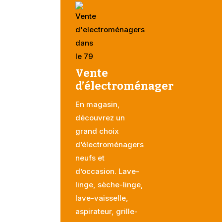
Vente
d’électroménager
En magasin,
découvrez un
grand choix
d’électroménagers
neufs et
d’occasion. Lave-
linge, sèche-linge,
lave-vaisselle,
aspirateur, grille-