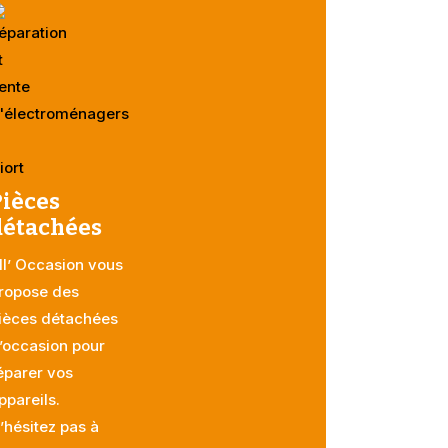
Pièces
détachées
ll’ Occasion vous
ropose des
ièces détachées
’occasion pour
éparer vos
ppareils.
’hésitez pas à