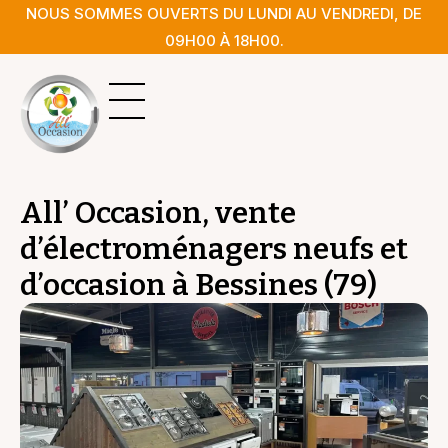
NOUS SOMMES OUVERTS DU LUNDI AU VENDREDI, DE
09H00 À 18H00.
Le magasin
Pièces détachées
All’ Occasion, vente
d’électroménagers neufs et
d’occasion à Bessines (79)