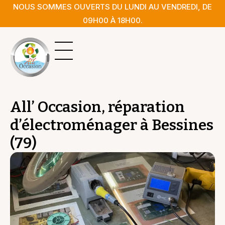
NOUS SOMMES OUVERTS DU LUNDI AU VENDREDI, DE
09H00 À 18H00.
Le magasin
Pièces détachées
All’ Occasion, réparation
d’électroménager à Bessines
(79)