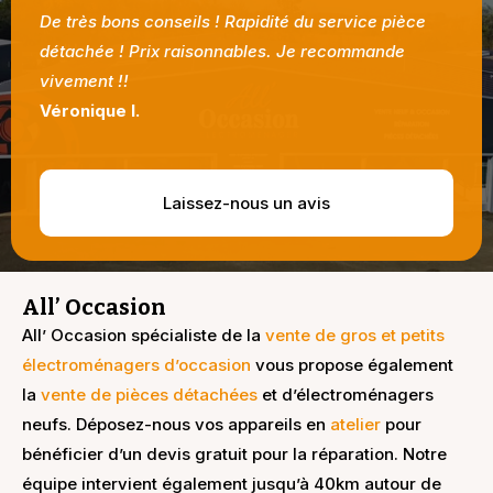
De très bons conseils ! Rapidité du service pièce
Bon d
détachée ! Prix raisonnables. Je recommande
dire.
vivement !!
Julie
Véronique I.
Laissez-nous un avis
All’ Occasion
All’ Occasion spécialiste de la
vente de gros et petits
électroménagers d’occasion
vous propose également
la
vente de pièces détachées
et d’électroménagers
neufs. Déposez-nous vos appareils en
atelier
pour
bénéficier d’un devis gratuit pour la réparation. Notre
équipe intervient également jusqu’à 40km autour de