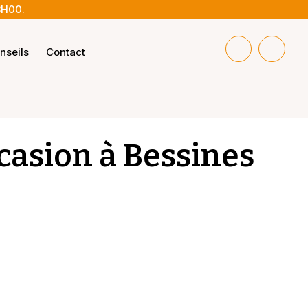
8H00.
nseils
Contact
ccasion à Bessines