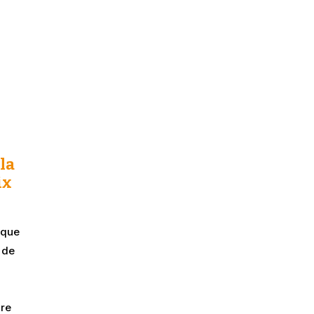
la
ix
ique
 de
re